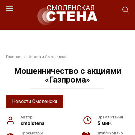
Перейти
к
контенту
Главная
»
Новости Смоленска
Мошенничество с акциями
«Газпрома»
Новости Смоленска
Автор
Время чтения
smolstena
5 мин.
Просмотры
Опубликовано