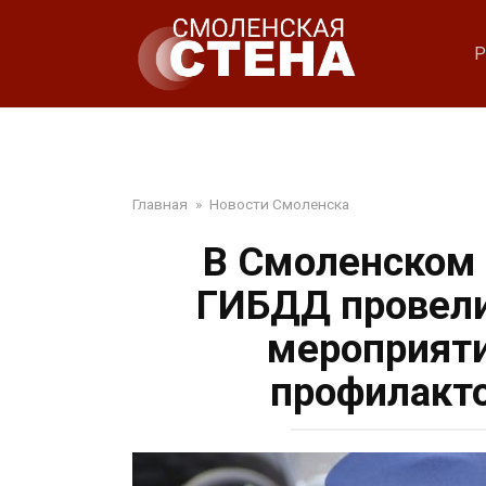
Перейти
к
Р
контенту
Главная
»
Новости Смоленска
В Смоленском 
ГИБДД провели
мероприяти
профилакто