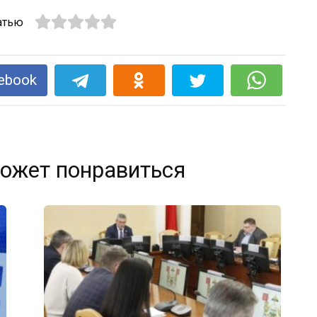
атью
ebook
ожет понравиться