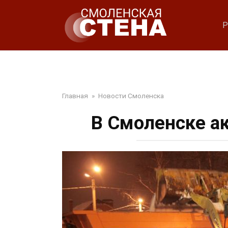
Перейти
к
Р
контенту
Главная
»
Новости Смоленска
В Смоленске а