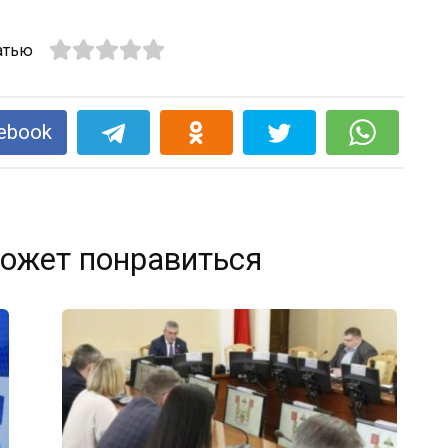
атью
ebook
ожет понравиться