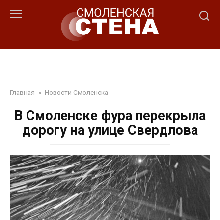
Перейти
к
контенту
Главная
»
Новости Смоленска
В Смоленске фура перекрыла
дорогу на улице Свердлова