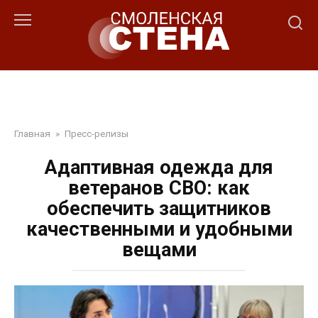
Перейти
к
контенту
Главная
»
Пресс-релизы
Адаптивная одежда для
ветеранов СВО: как
обеспечить защитников
качественными и удобными
вещами