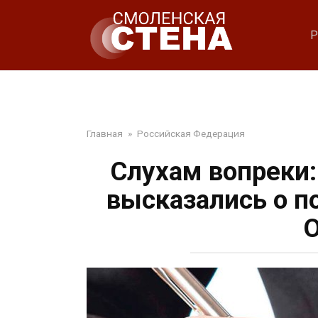
Перейти
к
Р
контенту
Главная
»
Российская Федерация
Слухам вопреки:
высказались о п