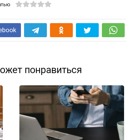
атью
ebook
ожет понравиться