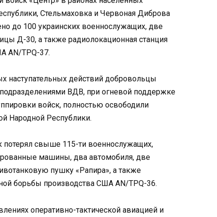
и войск «Центр» в районах населенных
спублики, Стельмаховка и Червоная Диброва
ено до 100 украинских военнослужащих, две
цы Д-30, а также радиолокационная станция
ША AN/TPQ-37.
ых наступательных действий добровольцы
 подразделениями ВДВ, при огневой поддержке
уппировки войск, полностью освободили
ой Народной Республики.
к потерял свыше 115-ти военнослужащих,
ированные машины, два автомобиля, две
тивотанковую пушку «Рапира», а также
ной борьбы производства США AN/TPQ-36.
лениях оперативно-тактической авиацией и