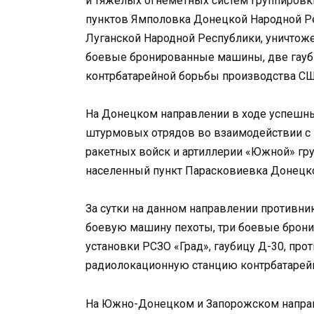
и тяжелых огнеметных систем группировк
пунктов Ямполовка Донецкой Народной Ре
Луганской Народной Республики, уничтож
боевые бронированные машины, две гауби
контрбатарейной борьбы производства С
На Донецком направлении в ходе успешн
штурмовых отрядов во взаимодействии с
ракетных войск и артиллерии «Южной» гр
населенный пункт Парасковиевка Донецк
За сутки на данном направлении противни
боевую машину пехоты, три боевые брон
установки РСЗО «Град», гаубицу Д-30, про
радиолокационную станцию контрбатарей
На Южно-Донецком и Запорожском направ