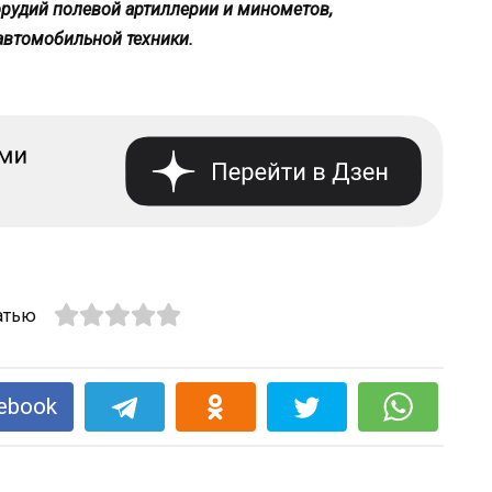
орудий полевой артиллерии и минометов,
автомобильной техники.
атью
ebook