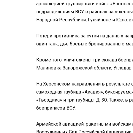
артиллерией группировки войск «Восток»
подразделениям ВСУ в районах населенны
Народной Республики, Гуляйполе и Юрковк
Потери противника за сутки на данных на
один танк, две боевые бронированные маш
Кроме того, уничтожены три склада боепр
Малиновка Запорожской области, Угледар
На Херсонском направлении в результате 
самоходная гаубица «Акация», буксируемая
«Гвоздика» и три гаубицы Д-30. Также, в 
боеприпасов ВСУ.
Армейской авиацией, ракетными войсками 
Вооруженных Сил Российской Федерации з