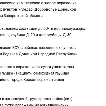
 нанесено комплексное огневое поражение
х пунктов Угледар, Доброволье Донецкой
а Запорожской области.
правлениях составили до 60-ти военнослужащих,
ины, гаубица Д-20 и две гаубицы Д-30.
ипасов ВСУ в районах населенных пунктов
 и Водяное Донецкой Народной Республики.
огневого поражения за сутки уничтожены
 пушка «Гиацинт», самоходная гаубица
районе города Херсон поражён склад
и артиллерией группировок войск (сил)
а сутки поражены 98 артиллерийских