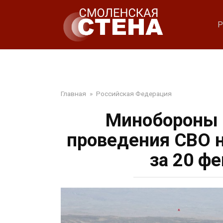
Перейти
к
Р
контенту
Главная
»
Российская Федерация
Минобороны Р
проведения СВО н
за 20 фе