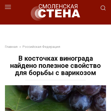
Перейти
к
контенту
Главная
»
Российская Федерация
В косточках винограда
найдено полезное свойство
для борьбы с варикозом