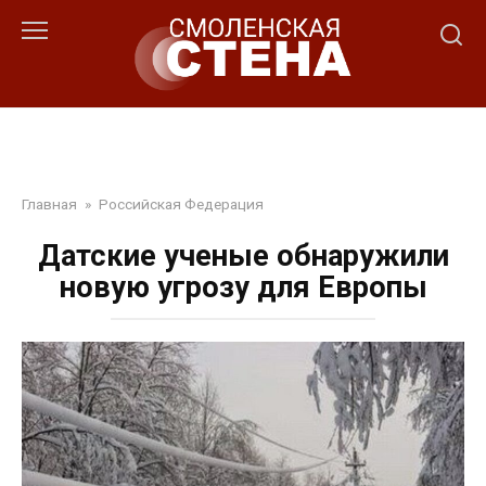
Перейти
к
контенту
Главная
»
Российская Федерация
Датские ученые обнаружили
новую угрозу для Европы